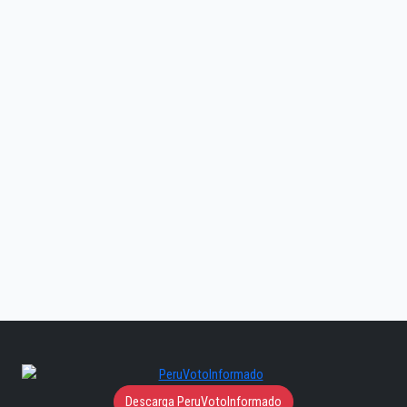
Descarga PeruVotoInformado