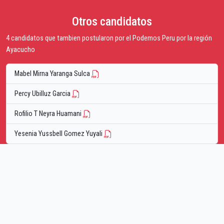
Otros candidatos
4 candidatos que tambien postularon por el Podemos Peru por la región
Ayacucho
Mabel Mirna Yaranga Sulca
Percy Ubilluz Garcia
Rofilio T Neyra Huamani
Yesenia Yussbell Gomez Yuyali