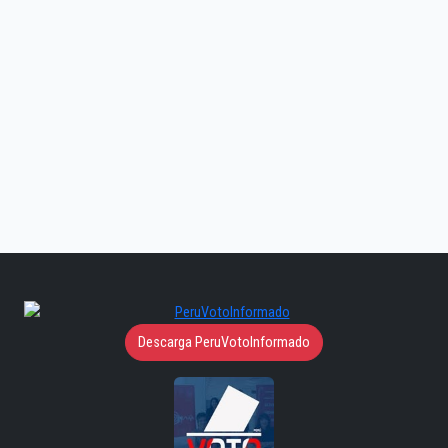
Descarga PeruVotoInformado