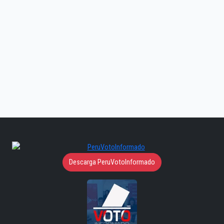
Descarga PeruVotoInformado