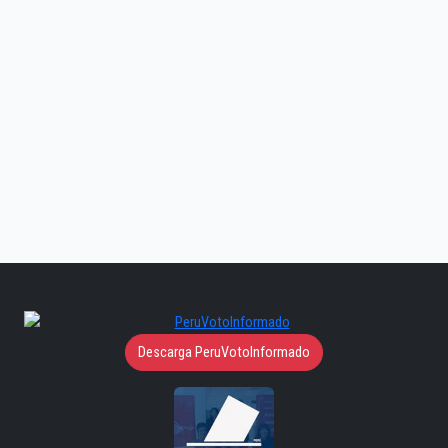
Descarga PeruVotoInformado