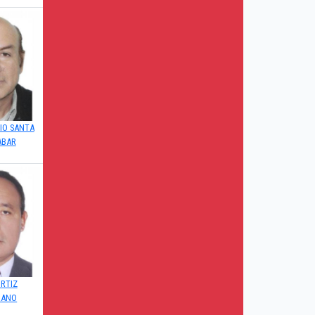
IO SANTA
ABAR
RTIZ
RANO