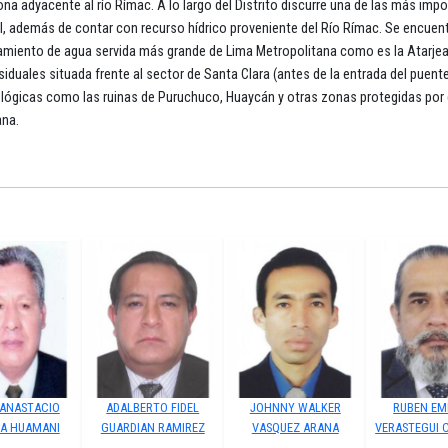
zona adyacente al río Rímac. A lo largo del Distrito discurre una de las más imp
al, además de contar con recurso hídrico proveniente del Río Rímac. Se encuen
atamiento de agua servida más grande de Lima Metropolitana como es la Atarjea
duales situada frente al sector de Santa Clara (antes de la entrada del puent
lógicas como las ruinas de Puruchuco, Huaycán y otras zonas protegidas por 
ana.
 ANASTACIO
ADALBERTO FIDEL
JOHNNY WALKER
RUBEN EM
IA HUAMANI
GUARDIAN RAMIREZ
VASQUEZ ARANA
VERASTEGUI 