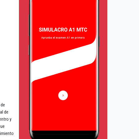
 de
al de
entro y
que
cimiento