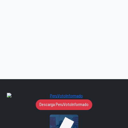
Descarga PeruVotoInformado