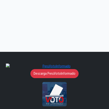
Descarga PeruVotoInformado