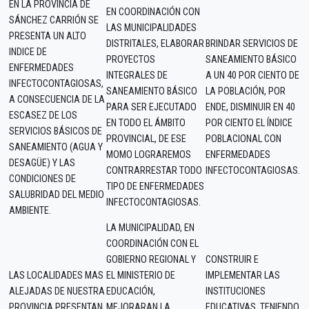
EN LA PROVINCIA DE
EN COORDINACIÓN CON
SÁNCHEZ CARRIÓN SE
LAS MUNICIPALIDADES
PRESENTA UN ALTO
DISTRITALES, ELABORAR
BRINDAR SERVICIOS DE
INDICE DE
PROYECTOS
SANEAMIENTO BÁSICO
ENFERMEDADES
INTEGRALES DE
A UN 40 POR CIENTO DE
INFECTOCONTAGIOSAS,
SANEAMIENTO BÁSICO
LA POBLACIÓN, POR
A CONSECUENCIA DE LA
PARA SER EJECUTADO
ENDE, DISMINUIR EN 40
ESCASEZ DE LOS
EN TODO EL ÁMBITO
POR CIENTO EL ÍNDICE
SERVICIOS BÁSICOS DE
PROVINCIAL, DE ESE
POBLACIONAL CON
SANEAMIENTO (AGUA Y
MOMO LOGRAREMOS
ENFERMEDADES
DESAGÜE) Y LAS
CONTRARRESTAR TODO
INFECTOCONTAGIOSAS.
CONDICIONES DE
TIPO DE ENFERMEDADES
SALUBRIDAD DEL MEDIO
INFECTOCONTAGIOSAS.
AMBIENTE.
LA MUNICIPALIDAD, EN
COORDINACIÓN CON EL
GOBIERNO REGIONAL Y
CONSTRUIR E
LAS LOCALIDADES MAS
EL MINISTERIO DE
IMPLEMENTAR LAS
ALEJADAS DE NUESTRA
EDUCACIÓN,
INSTITUCIONES
PROVINCIA PRESENTAN
MEJORARAN LA
EDUCATIVAS, TENIENDO