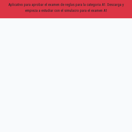
Aplicativo para aprobar el examen de reglas para la categoria A1. Descarga y
empieza a estudiar con el simulacro para el examen A1