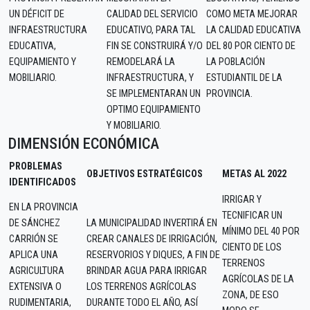
UN DÉFICIT DE
CALIDAD DEL SERVICIO
COMO META MEJORAR
INFRAESTRUCTURA
EDUCATIVO, PARA TAL
LA CALIDAD EDUCATIVA
EDUCATIVA,
FIN SE CONSTRUIRÁ Y/O
DEL 80 POR CIENTO DE
EQUIPAMIENTO Y
REMODELARÁ LA
LA POBLACIÓN
MOBILIARIO.
INFRAESTRUCTURA, Y
ESTUDIANTIL DE LA
SE IMPLEMENTARAN UN
PROVINCIA.
OPTIMO EQUIPAMIENTO
Y MOBILIARIO.
DIMENSIÓN ECONÓMICA
PROBLEMAS
OBJETIVOS ESTRATÉGICOS
METAS AL 2022
IDENTIFICADOS
IRRIGAR Y
EN LA PROVINCIA
TECNIFICAR UN
DE SÁNCHEZ
LA MUNICIPALIDAD INVERTIRÁ EN
MÍNIMO DEL 40 POR
CARRIÓN SE
CREAR CANALES DE IRRIGACIÓN,
CIENTO DE LOS
APLICA UNA
RESERVORIOS Y DIQUES, A FIN DE
TERRENOS
AGRICULTURA
BRINDAR AGUA PARA IRRIGAR
AGRÍCOLAS DE LA
EXTENSIVA O
LOS TERRENOS AGRÍCOLAS
ZONA, DE ESO
RUDIMENTARIA,
DURANTE TODO EL AÑO, ASÍ