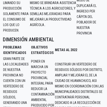
MODO SE
LIMANDO SU
MISMO SE BRINDARA ASISTENCIA
DUPLICARÁ EL
PRODUCCIÓN
TÉCNICA A LOS AGRICULTORES, Y
INGRESO PER
SOLAMENTE PARA
SEMILLAS MEJORADAS PARA
CÁPITA DEL
EL CONSUMO DE
MEJORAR LA PRODUCTIVIDAD
POBLADOR DE
LOS QUE LO
AGRÍCOLA..
NUESTRA
PRODUCEN.
PROVINCIA
DIMENSIÓN AMBIENTAL
PROBLEMAS
OBJETIVOS
METAS AL 2022
IDENTIFICADOS
ESTRATÉGICOS
GRAN PARTE DE
PONER EN
LAS LOCALIDADES
CONSTRUIR UN VERTEDERO DE
MARCHA UN
DE NUESTRA
RESIDUOS SÓLIDOS POR DISTRITO,
PROYECTO
PROVINCIA NO
AMPLIAR Y MEJORAR EL DE LA
PROVINCIAL
CUENTA CON UN
CIUDAD DE HUAMACHUCO, ASI
INTEGRAL PARA
VERTEDERO DE
MISMO EN COORDINACIÓN CON LAS
REDUCIR LA
RESIDUOS
MUNICIPALIDADES DISTRITALES SE
CONTAMINACIÓN
SÓLIDOS,
CONTRATARÁ PERSONAL
AMBIENTAL
GENERANDO UNA
DEDICADO A LA RECOLECCIÓN DE
PRODUCIDO POR