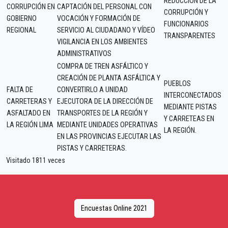
REDUCCIÓN DE LA
CORRUPCIÓN EN
CAPTACIÓN DEL PERSONAL CON
CORRUPCIÓN Y
GOBIERNO
VOCACIÓN Y FORMACIÓN DE
FUNCIONARIOS
REGIONAL
SERVICIO AL CIUDADANO Y VÍDEO
TRANSPARENTES
VIGILANCIA EN LOS AMBIENTES
ADMINISTRATIVOS
COMPRA DE TREN ASFÁLTICO Y
CREACIÓN DE PLANTA ASFÁLTICA Y
PUEBLOS
FALTA DE
CONVERTIRLO A UNIDAD
INTERCONECTADOS
CARRETERAS Y
EJECUTORA DE LA DIRECCIÓN DE
MEDIANTE PISTAS
ASFALTADO EN
TRANSPORTES DE LA REGIÓN Y
Y CARRETEAS EN
LA REGIÓN LIMA
MEDIANTE UNIDADES OPERATIVAS
LA REGIÓN.
EN LAS PROVINCIAS EJECUTAR LAS
PISTAS Y CARRETERAS.
Visitado 1811 veces
Encuestas Online 2021