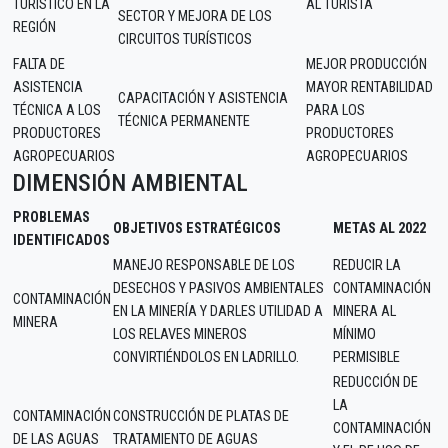
TURÍSTICO EN LA
AL TURISTA
SECTOR Y MEJORA DE LOS
REGIÓN
CIRCUITOS TURÍSTICOS
FALTA DE
MEJOR PRODUCCIÓN
ASISTENCIA
MAYOR RENTABILIDAD
CAPACITACIÓN Y ASISTENCIA
TÉCNICA A LOS
PARA LOS
TÉCNICA PERMANENTE
PRODUCTORES
PRODUCTORES
AGROPECUARIOS
AGROPECUARIOS
DIMENSIÓN AMBIENTAL
PROBLEMAS
OBJETIVOS ESTRATÉGICOS
METAS AL 2022
IDENTIFICADOS
MANEJO RESPONSABLE DE LOS
REDUCIR LA
DESECHOS Y PASIVOS AMBIENTALES
CONTAMINACIÓN
CONTAMINACIÓN
EN LA MINERÍA Y DARLES UTILIDAD A
MINERA AL
MINERA
LOS RELAVES MINEROS
MÍNIMO
CONVIRTIÉNDOLOS EN LADRILLO.
PERMISIBLE
REDUCCIÓN DE
LA
CONTAMINACIÓN
CONSTRUCCIÓN DE PLATAS DE
CONTAMINACIÓN
DE LAS AGUAS
TRATAMIENTO DE AGUAS