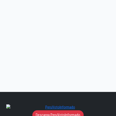
Descarga PeruVotoInformado