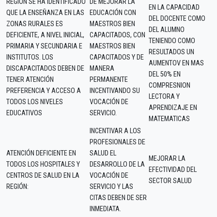
REGIÓN SE HA IDENTIFICADO
DE MEJORAR LA
EN LA CAPACIDAD
QUE LA ENSEÑANZA EN LAS
EDUCACIÓN CON
DEL DOCENTE COMO
ZONAS RURALES ES
MAESTROS BIEN
DEL ALUMNO
DEFICIENTE, A NIVEL INICIAL,
CAPACITADOS, CON
TENIENDO COMO
PRIMARIA Y SECUNDARIA E
MAESTROS BIEN
RESULTADOS UN
INSTITUTOS. LOS
CAPACITADOS Y DE
AUMENTOV EN MAS
DISCAPACITADOS DEBEN DE
MANERA
DEL 50% EN
TENER ATENCIÓN
PERMANENTE
COMPRESNION
PREFERENCIA Y ACCESO A
INCENTIVANDO SU
LECTORA Y
TODOS LOS NIVELES
VOCACIÓN DE
APRENDIZAJE EN
EDUCATIVOS
SERVICIO.
MATEMATICAS
INCENTIVAR A LOS
PROFESIONALES DE
ATENCIÓN DEFICIENTE EN
SALUD EL
MEJORAR LA
TODOS LOS HOSPITALES Y
DESARROLLO DE LA
EFECTIVIDAD DEL
CENTROS DE SALUD EN LA
VOCACIÓN DE
SECTOR SALUD
REGIÓN:
SERVICIO Y LAS
CITAS DEBEN DE SER
INMEDIATA.