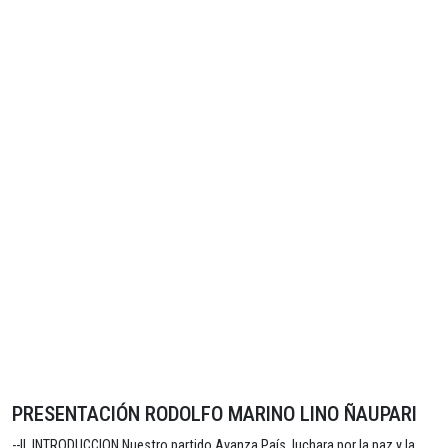
PRESENTACIÓN RODOLFO MARINO LINO ÑAUPARI
--II. INTRODUCCION Nuestro partido Avanza País, luchara por la paz y la