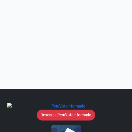
Descarga PeruVotoInformado