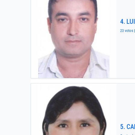
4. L
23 votos |
5. C