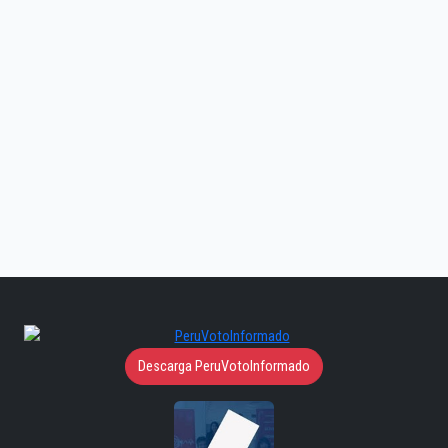
Descarga PeruVotoInformado