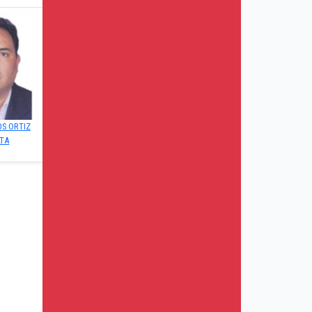
S ORTIZ
LTA