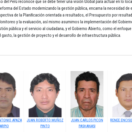
o del Perú reconoce que se debe tener una visión Global para actuar en lo local
 reforma del Estado modernizando la gestión pública, encarna la necesidad de 
rspectiva de la Planificación orientada a resultados, el Presupuesto por resultad
 Monitoreo y la evaluación, así mismo asumimos la implementación del Gobiern
tión pública y el servicio al ciudadana, y el Gobierno Abierto, como el enfoque
 gasto, la gestión de proyecto y el desarrollo de infraestructura pública.
NTONIO APAZA
JUAN ROBERTO MUÑOZ
JUAN CARLOS PICON
RENEE ENCIS
ARPIO
PINTO
PASHANASI