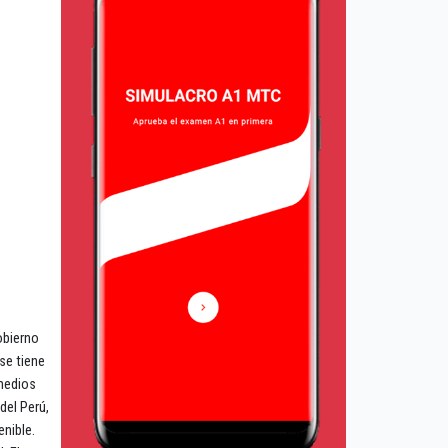
obierno
se tiene
 medios
del Perú,
enible.