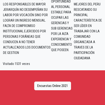
OPORTUNIDAD
LOS RESPONSABLES DE MAYOR
MEJORES DEL PERU
AL PERSONAL
JERARQUÍA NO DESEMPEÑAN SU
RESCATANDO SU
ESTABLE PARA
LABOR POR VOCACIÓN SINO POR
PRINCIPAL
OCUPAR LAS
LOGRAR UN INGRESO MENSUAL.
CARACTERÍSTICA DE
GERENCIAS Y
FALTA DE COMPROMISO
SER LÍDER EN
SUB GERENCIAS
INSTITUCIONAL EJERCIDOS POR
TRABAJAR CON LA
POR LA ALTA
PERSONAS FORÁNEAS QUE
COMUNIDAD
EXPERIENCIA Y
CONDUCEN A NO TENER
ORGANIZADA A
CONOCIMIENTO
ACTUALIZADOS LOS DOCUMENTOS
TRAVES DE LA
QUE POSEEN.
DE GESTION
PARTICIPACIÓN
CIUDADANA
Visitado 1531 veces
Encuestas Online 2021