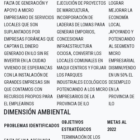
FALTA DE GENERACIÓN Y
EJECUCIÓN DE PROYECTOS
LOGRAR
APOYO A MICRO
DE MARICULTURA,
MEJORAR LA
EMPRESARIO DE SERVICIOS
INCORPORACIÓN DE
ECONOMÍA
LOCALES QUE SON
LADERAS DE LOMAS PARA
LOCAL
SUPLANTADOS POR
GENERAR EMPORIOS,
,APOYANDO Y
EMPRESAS FORÁNEAS QUE
CONCESIONAR
POTENCIANDO
CAPTAN EL DINERO
INFRAESTRUCTURA
AL SEGMENTO
GENERADO EN ILO SIN RE
OCIOSA, CONVERTIR LOS
MICRO
INVERTIR EN LA CIUDAD
LOCALES COMUNALES EN
EMPRESARIAL
VIVIENDO DE ESPERANZAS
MAQUI CENTROS Y FORJAR
DISMINUYENDO
CON LA INSTALACIÓN DE
LOS PARQUES
EN UN 50% EL
GRANDES EMPRESAS SIN
INDUSTRIALES ECOLÓGICOS
DESEMPLEO
QUE CONTAMOS CON
POTENCIANDO A LOS MICRO
EN LA
RECURSOS PROPIOS PARA
EMPRESARIOS DE LA
PROVINCIA DE
EL EMPLEARNOS
PROVINCIA DE ILO
ILO
DIMENSIÓN AMBIENTAL
OBJETIVOS
METAS AL
PROBLEMAS IDENTIFICADOS
ESTRATÉGICOS
2022
TERMINACIÓN DE LOS