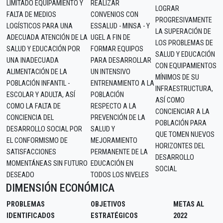
LIMITADO EQUIPAMIENTO Y
REALIZAR
LOGRAR
FALTA DE MEDIOS
CONVENIOS CON
PROGRESIVAMENTE
LOGÍSTICOS PARA UNA
ESSALUD - MINSA - Y
LA SUPERACIÓN DE
ADECUADA ATENCIÓN DE LA
UGEL A FIN DE
LOS PROBLEMAS DE
SALUD Y EDUCACIÓN POR
FORMAR EQUIPOS
SALUD Y EDUCACIÓN
UNA INADECUADA
PARA DESARROLLAR
CON EQUIPAMIENTOS
ALIMENTACIÓN DE LA
UN INTENSIVO
MÍNIMOS DE SU
POBLACIÓN INFANTIL -
ENTRENAMIENTO A LA
INFRAESTRUCTURA,
ESCOLAR Y ADULTA, ASÍ
POBLACIÓN
ASÍ COMO
COMO LA FALTA DE
RESPECTO A LA
CONCIENCIAR A LA
CONCIENCIA DEL
PREVENCIÓN DE LA
POBLACIÓN PARA
DESARROLLO SOCIAL POR
SALUD Y
QUE TOMEN NUEVOS
EL CONFORMISMO DE
MEJORAMIENTO
HORIZONTES DEL
SATISFACCIONES
PERMANENTE DE LA
DESARROLLO
MOMENTÁNEAS SIN FUTURO
EDUCACIÓN EN
SOCIAL
DESEADO
TODOS LOS NIVELES
DIMENSIÓN ECONÓMICA
PROBLEMAS
OBJETIVOS
METAS AL
IDENTIFICADOS
ESTRATÉGICOS
2022