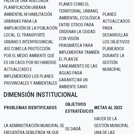
FALTA DE UNA ADECUADA
PLANES COMO EL
PLANIFICACIÓN URBANA
TERRITORIAL, URBANO,
AMBIENTAL NI HABILITACIÓN
PLANES
AMBIENTAL, ECOLÓGICA
URBANAS PARA LA
ACTUALIZADOS
ENTRE OTROS PARA
AMPLIACIÓN DE LA POBLACIÓN
PARA
ORDENAR LA CIUDAD
LOCAL. EL TRANSPORTE
DESARROLLAR
CON VISIÓN
URBANO E INTERPROVINCIAL
LOS OBJETIVOS
PRAGMÁTICA PARA
ASÍ COMO LA PROTECCIÓN
PLANEADOS
IMPLEMENTAR TAMBIÉN
POR EL MEDIO AMBIENTE QUE
DURANTE LA
EL PLAN DE
ES UN CAOS POR NO HABERSE
GESTIÓN
SANEAMIENTO DE LAS
ACTUALIZADO E
MUNICIPAL
AGUAS PARA
IMPLEMENTADO LOS PLANES
GARANTIZAR UN
PROVINCIALES Y AMBIENTALES
AMBIENTE SANO
DIMENSIÓN INSTITUCIONAL
OBJETIVOS
PROBLEMAS IDENTIFICADOS
METAS AL 2022
ESTRATÉGICOS
HACER DE LA
LA ADMINISTRACIÓN MUNICIPAL SE
GESTIÓN MUNICIPAL
SE DARÁ
ENCUENTRA DEBILITADA YA QUE
UNA DE LAS