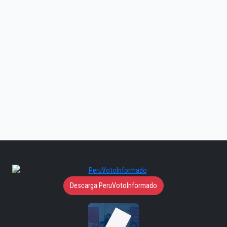
Descarga PeruVotoInformado