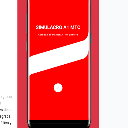
regional,
s
és de la
tegrada
rática y