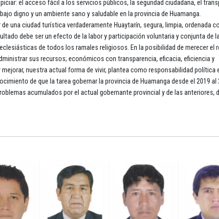
ciar: el acceso fácil a los servicios públicos, la seguridad ciudadana, el trans
trabajo digno y un ambiente sano y saludable en la provincia de Huamanga.
de una ciudad turística verdaderamente Huaytarín, segura, limpia, ordenada c
ultado debe ser un efecto de la labor y participación voluntaria y conjunta de l
y eclesiásticas de todos los ramales religiosos. En la posibilidad de merecer el 
dministrar sus recursos; económicos con transparencia, eficacia, eficiencia y
y mejorar, nuestra actual forma de vivir, plantea como responsabilidad política 
ocimiento de que la tarea gobernar la provincia de Huamanga desde el 2019 al 
roblemas acumulados por el actual gobernante provincial y de las anteriores, 