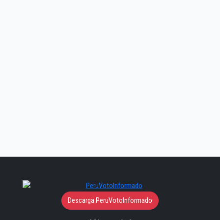
Descarga PeruVotoInformado