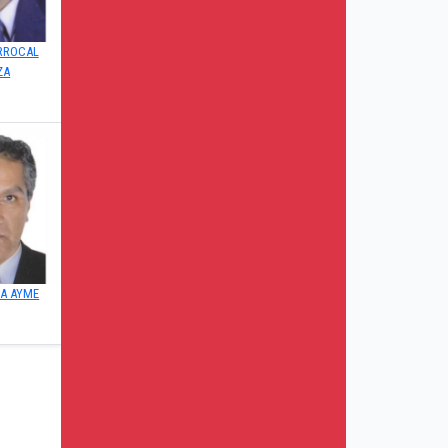
RROCAL
ZA
CA AYME