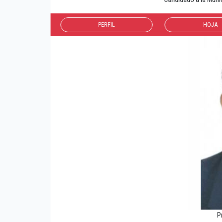
PERFIL
HOJA
P