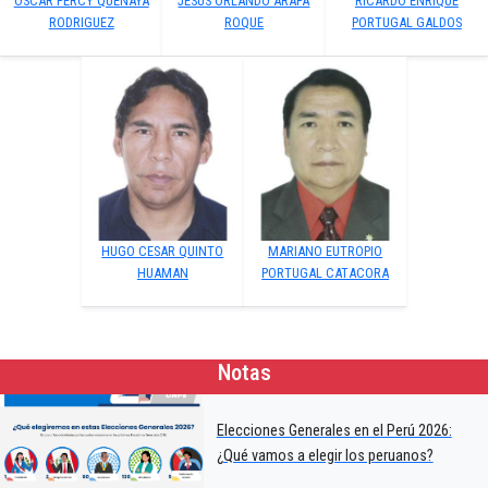
OSCAR PERCY QUENAYA
JESUS ORLANDO ARAPA
RICARDO ENRIQUE
RODRIGUEZ
ROQUE
PORTUGAL GALDOS
HUGO CESAR QUINTO
MARIANO EUTROPIO
HUAMAN
PORTUGAL CATACORA
Notas
Elecciones Generales en el Perú 2026:
¿Qué vamos a elegir los peruanos?