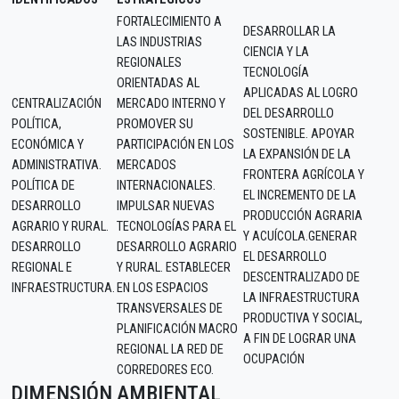
FORTALECIMIENTO A
DESARROLLAR LA
LAS INDUSTRIAS
CIENCIA Y LA
REGIONALES
TECNOLOGÍA
ORIENTADAS AL
APLICADAS AL LOGRO
CENTRALIZACIÓN
MERCADO INTERNO Y
DEL DESARROLLO
POLÍTICA,
PROMOVER SU
SOSTENIBLE. APOYAR
ECONÓMICA Y
PARTICIPACIÓN EN LOS
LA EXPANSIÓN DE LA
ADMINISTRATIVA.
MERCADOS
FRONTERA AGRÍCOLA Y
POLÍTICA DE
INTERNACIONALES.
EL INCREMENTO DE LA
DESARROLLO
IMPULSAR NUEVAS
PRODUCCIÓN AGRARIA
AGRARIO Y RURAL.
TECNOLOGÍAS PARA EL
Y ACUÍCOLA.GENERAR
DESARROLLO
DESARROLLO AGRARIO
EL DESARROLLO
REGIONAL E
Y RURAL. ESTABLECER
DESCENTRALIZADO DE
INFRAESTRUCTURA.
EN LOS ESPACIOS
LA INFRAESTRUCTURA
TRANSVERSALES DE
PRODUCTIVA Y SOCIAL,
PLANIFICACIÓN MACRO
A FIN DE LOGRAR UNA
REGIONAL LA RED DE
OCUPACIÓN
CORREDORES ECO.
DIMENSIÓN AMBIENTAL