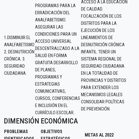
ACCESO A LA EDUCACIÓN
PROGRAMAS PARA LA
DE CALIDAD.
ERRADICACIÓN DEL
FOCALIZACIÓN DE LOS
ANALFABETISMO.
DISTRITOS PARA LA
ASEGURAR LAS
EJECUCIÓN DE LOS
CONDICIONES PARA UN
1.DISMINUIR EL
LINEAMIENTOS DE
ACCESO UNIVERSAL
ANALFABETISMO
DESNUTRICIÓN CRÓNICA
DESCENTRALIZADO A LA
2. DESNUTRICIÓN
INFANTIL. TENER UN
SALUD EN FORMA
CRÓNICA. 3.
SISTEMA REGIONAL DE
GRATUITA.DESARROLLO
SEGURIDAD
SEGURIDAD CIUDADANA
DE PLANES,
CIUDADANA.
EN LA TOTALIDAD DE
PROGRAMAS Y
PROVINCIAS Y DISTRITOS
ESTRATEGIAS
PARA EXTENDER LOS
COMUNICATIVAS,
MECANISMOS LEGALES
CURSOS, CONFERENCIAS
CONSOLIDAR POLÍTICAS
E INCLUSIÓN EN EL
DE PREVENCIÓN.
CURRÍCULO ESCOLAR.
DIMENSIÓN ECONÓMICA
PROBLEMAS
OBJETIVOS
METAS AL 2022
IDENTIFICADOS
ESTRATÉGICOS