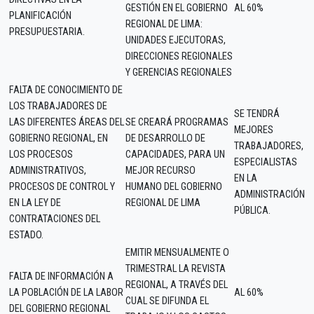
GESTIÓN EN EL GOBIERNO
AL 60%
PLANIFICACIÓN
REGIONAL DE LIMA:
PRESUPUESTARIA.
UNIDADES EJECUTORAS,
DIRECCIONES REGIONALES
Y GERENCIAS REGIONALES
FALTA DE CONOCIMIENTO DE
LOS TRABAJADORES DE
SE TENDRÁ
LAS DIFERENTES ÁREAS DEL
SE CREARÁ PROGRAMAS
MEJORES
GOBIERNO REGIONAL, EN
DE DESARROLLO DE
TRABAJADORES,
LOS PROCESOS
CAPACIDADES, PARA UN
ESPECIALISTAS
ADMINISTRATIVOS,
MEJOR RECURSO
EN LA
PROCESOS DE CONTROL Y
HUMANO DEL GOBIERNO
ADMINISTRACIÓN
EN LA LEY DE
REGIONAL DE LIMA
PÚBLICA.
CONTRATACIONES DEL
ESTADO.
EMITIR MENSUALMENTE O
TRIMESTRAL LA REVISTA
FALTA DE INFORMACIÓN A
REGIONAL, A TRAVÉS DEL
LA POBLACIÓN DE LA LABOR
AL 60%
CUAL SE DIFUNDA EL
DEL GOBIERNO REGIONAL