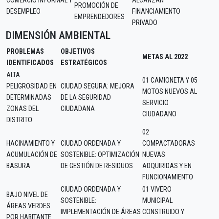
COMERCIO INFORMAL Y
ALCANZAN
PROMOCIÓN DE
DESEMPLEO
FINANCIAMIENTO
EMPRENDEDORES
PRIVADO
DIMENSIÓN AMBIENTAL
PROBLEMAS
OBJETIVOS
METAS AL 2022
IDENTIFICADOS
ESTRATÉGICOS
ALTA
01 CAMIONETA Y 05
PELIGROSIDAD EN
CIUDAD SEGURA: MEJORA
MOTOS NUEVOS AL
DETERMINADAS
DE LA SEGURIDAD
SERVICIO
ZONAS DEL
CIUDADANA
CIUDADANO
DISTRITO
02
HACINAMIENTO Y
CIUDAD ORDENADA Y
COMPACTADORAS
ACUMULACIÓN DE
SOSTENIBLE: OPTIMIZACIÓN
NUEVAS
BASURA
DE GESTIÓN DE RESIDUOS
ADQUIRIDAS Y EN
FUNCIONAMIENTO
CIUDAD ORDENADA Y
01 VIVERO
BAJO NIVEL DE
SOSTENIBLE:
MUNICIPAL
ÁREAS VERDES
IMPLEMENTACIÓN DE ÁREAS
CONSTRUIDO Y
POR HABITANTE