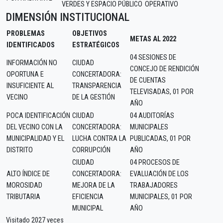
VERDES Y ESPACIO PÚBLICO
OPERATIVO
DIMENSIÓN INSTITUCIONAL
PROBLEMAS
OBJETIVOS
METAS AL 2022
IDENTIFICADOS
ESTRATÉGICOS
04 SESIONES DE
INFORMACIÓN NO
CIUDAD
CONCEJO DE RENDICIÓN
OPORTUNA E
CONCERTADORA:
DE CUENTAS
INSUFICIENTE AL
TRANSPARENCIA
TELEVISADAS, 01 POR
VECINO
DE LA GESTIÓN
AÑO
POCA IDENTIFICACIÓN
CIUDAD
04 AUDITORÍAS
DEL VECINO CON LA
CONCERTADORA:
MUNICIPALES
MUNICIPALIDAD Y EL
LUCHA CONTRA LA
PUBLICADAS, 01 POR
DISTRITO
CORRUPCIÓN
AÑO
CIUDAD
04 PROCESOS DE
ALTO ÍNDICE DE
CONCERTADORA:
EVALUACIÓN DE LOS
MOROSIDAD
MEJORA DE LA
TRABAJADORES
TRIBUTARIA
EFICIENCIA
MUNICIPALES, 01 POR
MUNICIPAL
AÑO
Visitado 2027 veces