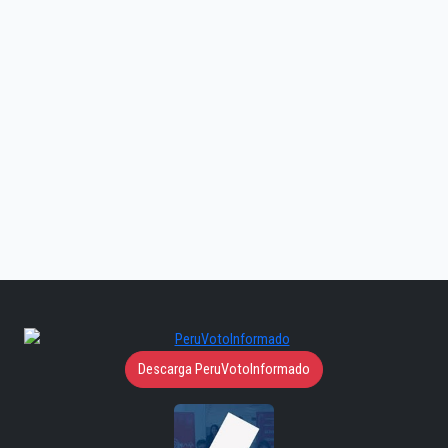
Descarga PeruVotoInformado