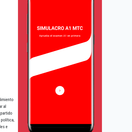
dimiento
r al
 partido
política,
les e