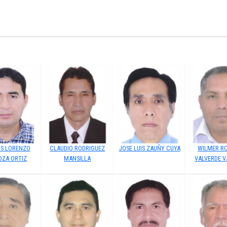
S LORENZO
CLAUDIO RODRIGUEZ
JOSE LUIS ZAUÑY CUYA
WILMER R
OZA ORTIZ
MANSILLA
VALVERDE V