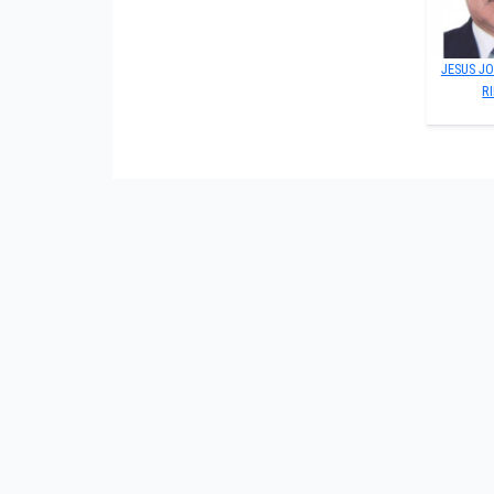
JESUS J
R