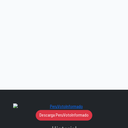
Descarga PeruVotoInformado