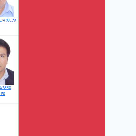
EJA SULCA
AVARRO
LES