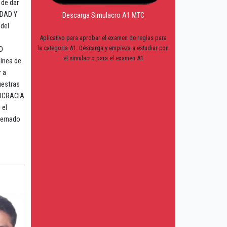
 de dar
IDAD Y
Descarga Simulacro A1 MTC
del
Aplicativo para aprobar el examen de reglas para
la categoria A1. Descarga y empieza a estudiar con
D
el simulacro para el examen A1
ínea de
r a
uestras
EMOCRACIA
 el
obernado