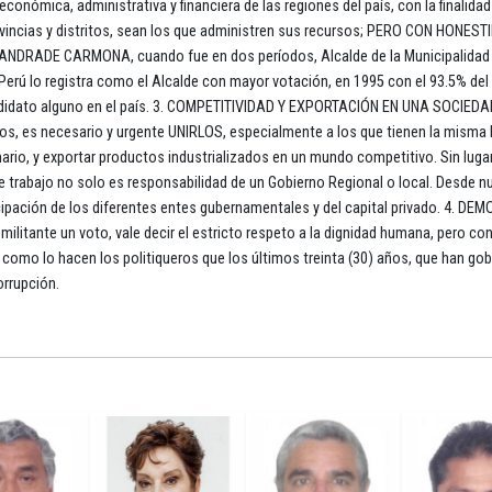
onómica, administrativa y financiera de las regiones del país, con la finalidad
vincias y distritos, sean los que administren sus recursos; PERO CON HONEST
ANDRADE CARMONA, cuando fue en dos períodos, Alcalde de la Municipalidad 
el Perú lo registra como el Alcalde con mayor votación, en 1995 con el 93.5% del
andidato alguno en el país. 3. COMPETITIVIDAD Y EXPORTACIÓN EN UNA SOCIEDA
, es necesario y urgente UNIRLOS, especialmente a los que tienen la misma l
imario, y exportar productos industrializados en un mundo competitivo. Sin luga
ste trabajo no solo es responsabilidad de un Gobierno Regional o local. Desde n
cipación de los diferentes entes gubernamentales y del capital privado. 4. D
litante un voto, vale decir el estricto respeto a la dignidad humana, pero con
lla, como lo hacen los politiqueros que los últimos treinta (30) años, que han g
orrupción.