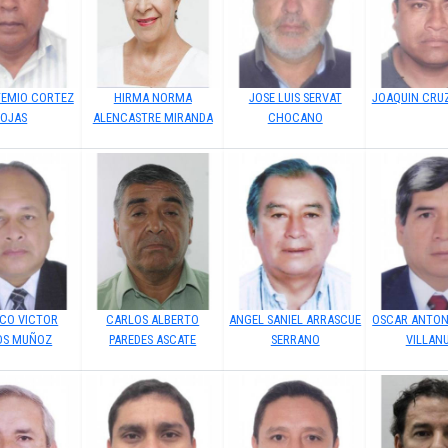
TEMIO CORTEZ
HIRMA NORMA
JOSE LUIS SERVAT
JOAQUIN CRU
ROJAS
ALENCASTRE MIRANDA
CHOCANO
ICO VICTOR
CARLOS ALBERTO
ANGEL SANIEL ARRASCUE
OSCAR ANTON
OS MUÑOZ
PAREDES ASCATE
SERRANO
VILLAN