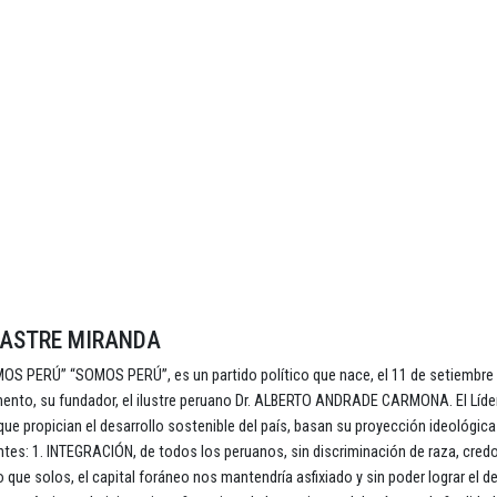
CASTRE MIRANDA
PERÚ” “SOMOS PERÚ”, es un partido político que nace, el 11 de setiembre 
omento, su fundador, el ilustre peruano Dr. ALBERTO ANDRADE CARMONA. El Líde
e propician el desarrollo sostenible del país, basan su proyección ideológica
ntes: 1. INTEGRACIÓN, de todos los peruanos, sin discriminación de raza, cred
o que solos, el capital foráneo nos mantendría asfixiado y sin poder lograr el d