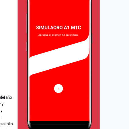
del año
r y
 y
o
esarrollo