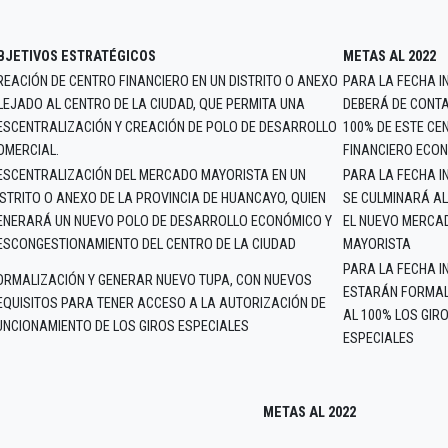
BJETIVOS ESTRATÉGICOS
METAS AL 2022
REACIÓN DE CENTRO FINANCIERO EN UN DISTRITO O ANEXO
PARA LA FECHA I
LEJADO AL CENTRO DE LA CIUDAD, QUE PERMITA UNA
DEBERÁ DE CONTA
ESCENTRALIZACIÓN Y CREACIÓN DE POLO DE DESARROLLO
100% DE ESTE CE
OMERCIAL.
FINANCIERO ECO
ESCENTRALIZACIÓN DEL MERCADO MAYORISTA EN UN
PARA LA FECHA I
ISTRITO O ANEXO DE LA PROVINCIA DE HUANCAYO, QUIEN
SE CULMINARÁ AL
ENERARÁ UN NUEVO POLO DE DESARROLLO ECONÓMICO Y
EL NUEVO MERCA
ESCONGESTIONAMIENTO DEL CENTRO DE LA CIUDAD
MAYORISTA
PARA LA FECHA I
ORMALIZACIÓN Y GENERAR NUEVO TUPA, CON NUEVOS
ESTARÁN FORMA
EQUISITOS PARA TENER ACCESO A LA AUTORIZACIÓN DE
AL 100% LOS GIR
UNCIONAMIENTO DE LOS GIROS ESPECIALES
ESPECIALES
METAS AL 2022