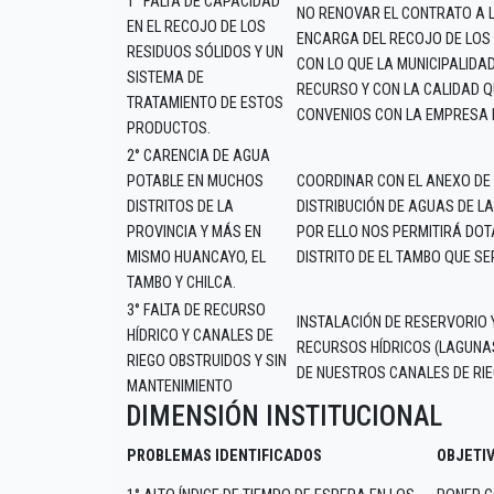
1° FALTA DE CAPACIDAD
NO RENOVAR EL CONTRATO A 
EN EL RECOJO DE LOS
ENCARGA DEL RECOJO DE LOS 
RESIDUOS SÓLIDOS Y UN
CON LO QUE LA MUNICIPALID
SISTEMA DE
RECURSO Y CON LA CALIDAD Q
TRATAMIENTO DE ESTOS
CONVENIOS CON LA EMPRESA 
PRODUCTOS.
2° CARENCIA DE AGUA
POTABLE EN MUCHOS
COORDINAR CON EL ANEXO DE
DISTRITOS DE LA
DISTRIBUCIÓN DE AGUAS DE L
PROVINCIA Y MÁS EN
POR ELLO NOS PERMITIRÁ DOT
MISMO HUANCAYO, EL
DISTRITO DE EL TAMBO QUE SE
TAMBO Y CHILCA.
3° FALTA DE RECURSO
INSTALACIÓN DE RESERVORIO
HÍDRICO Y CANALES DE
RECURSOS HÍDRICOS (LAGUNAS 
RIEGO OBSTRUIDOS Y SIN
DE NUESTROS CANALES DE RI
MANTENIMIENTO
DIMENSIÓN INSTITUCIONAL
PROBLEMAS IDENTIFICADOS
OBJETI