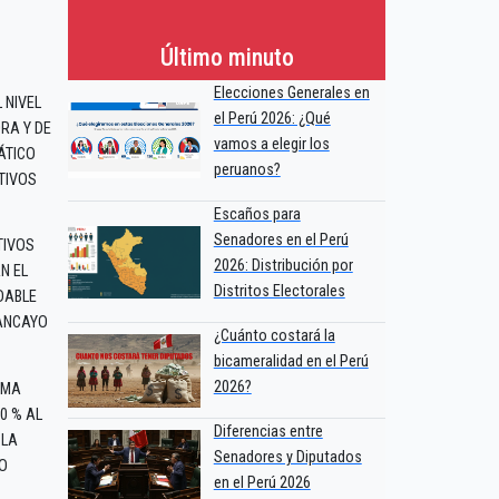
Último minuto
Elecciones Generales en
 NIVEL
el Perú 2026: ¿Qué
RA Y DE
vamos a elegir los
ÁTICO
peruanos?
TIVOS
Escaños para
Senadores en el Perú
TIVOS
2026: Distribución por
N EL
Distritos Electorales
DABLE
UANCAYO
¿Cuánto costará la
bicameralidad en el Perú
2026?
AMA
0 % AL
Diferencias entre
 LA
Senadores y Diputados
O
en el Perú 2026