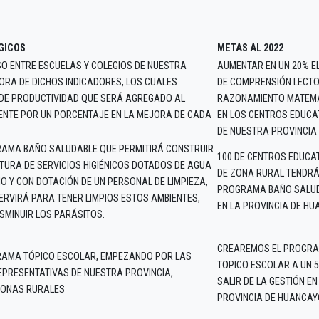
GICOS
METAS AL 2022
O ENTRE ESCUELAS Y COLEGIOS DE NUESTRA
AUMENTAR EN UN 20% EL
JORA DE DICHOS INDICADORES, LOS CUALES
DE COMPRENSIÓN LECTO
DE PRODUCTIVIDAD QUE SERÁ AGREGADO AL
RAZONAMIENTO MATEM
ENTE POR UN PORCENTAJE EN LA MEJORA DE CADA
EN LOS CENTROS EDUCA
DE NUESTRA PROVINCIA
AMA BAÑO SALUDABLE QUE PERMITIRÁ CONSTRUIR
100 DE CENTROS EDUCA
URA DE SERVICIOS HIGIÉNICOS DOTADOS DE AGUA
DE ZONA RURAL TENDRÁ
O Y CON DOTACIÓN DE UN PERSONAL DE LIMPIEZA,
PROGRAMA BAÑO SALU
ERVIRÁ PARA TENER LIMPIOS ESTOS AMBIENTES,
EN LA PROVINCIA DE H
ISMINUIR LOS PARÁSITOS.
CREAREMOS EL PROGR
AMA TÓPICO ESCOLAR, EMPEZANDO POR LAS
TOPICO ESCOLAR A UN 5
EPRESENTATIVAS DE NUESTRA PROVINCIA,
SALIR DE LA GESTIÓN EN
ZONAS RURALES
PROVINCIA DE HUANCAY