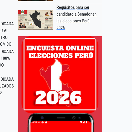
Requisitos para ser
candidato a Senador en
las elecciones Perú
NDICADA
2026
R AL
NTRO
NOMICO
NDICADA
 100%
DO
NDICADA
LIZADOS
OS