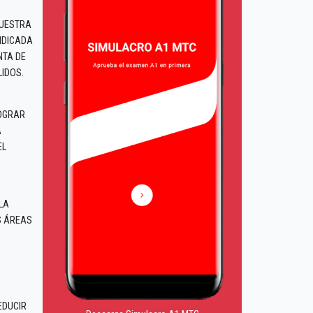
NUESTRA
INDICADA
NTA DE
IDOS.
LOGRAR
A
EL
LA
S ÁREAS
EDUCIR