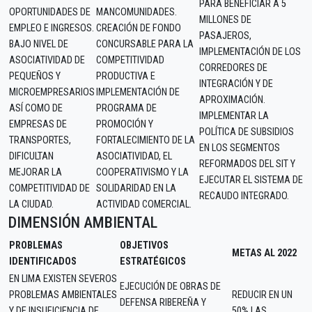
PARA BENEFICIAR A 5
OPORTUNIDADES DE
MANCOMUNIDADES.
MILLONES DE
EMPLEO E INGRESOS.
CREACIÓN DE FONDO
PASAJEROS,
BAJO NIVEL DE
CONCURSABLE PARA LA
IMPLEMENTACIÓN DE LOS
ASOCIATIVIDAD DE
COMPETITIVIDAD
CORREDORES DE
PEQUEÑOS Y
PRODUCTIVA E
INTEGRACIÓN Y DE
MICROEMPRESARIOS
IMPLEMENTACIÓN DE
APROXIMACIÓN.
ASÍ COMO DE
PROGRAMA DE
IMPLEMENTAR LA
EMPRESAS DE
PROMOCIÓN Y
POLÍTICA DE SUBSIDIOS
TRANSPORTES,
FORTALECIMIENTO DE LA
EN LOS SEGMENTOS
DIFICULTAN
ASOCIATIVIDAD, EL
REFORMADOS DEL SIT Y
MEJORAR LA
COOPERATIVISMO Y LA
EJECUTAR EL SISTEMA DE
COMPETITIVIDAD DE
SOLIDARIDAD EN LA
RECAUDO INTEGRADO.
LA CIUDAD.
ACTIVIDAD COMERCIAL.
DIMENSIÓN AMBIENTAL
PROBLEMAS
OBJETIVOS
METAS AL 2022
IDENTIFICADOS
ESTRATÉGICOS
EN LIMA EXISTEN SEVEROS
EJECUCIÓN DE OBRAS DE
PROBLEMAS AMBIENTALES
REDUCIR EN UN
DEFENSA RIBEREÑA Y
Y DE INSUFICIENCIA DE
50% LAS