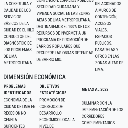
CONTENCIÓN, ESPACIOS PÚBLICOS,
LA COBERTURA Y
RELACIONADOS
SEGURIDAD CIUDADANA Y
CALIDAD DE LOS
A MUROS DE
VIVIENDA SOCIAL EN LAS ZONAS
SERVICIOS
CONTENCIÓN,
ALTAS DE LIMA METROPOLITANA.
BÁSICOS DE LA
ACCESOS
DESTINAREMOS EL 100% DE LOS
CIUDAD ES EL HILO
VIALES,
RECURSOS DE INVERMET A UN
CONDUCTOR DEL
ESPACIOS
PROGRAMA DE PROMOCIÓN DE
DIAGNÓSTICO DE
PÚBLICOS,
BARRIOS POPULARES QUE
LOS PROBLEMAS
PASARELAS Y
RECUPERE LAS OBRAS DETENIDAS
DE LIMA
OTROS EN LAS
DE BARRIO MIO.
METROPOLITANA.
ZONAS ALTAS DE
LIMA.
DIMENSIÓN ECONÓMICA
PROBLEMAS
OBJETIVOS
METAS AL 2022
IDENTIFICADOS
ESTRATÉGICOS
ECONOMÍA DE LA
PROMOCIÓN DE
CULMINAR CON LA
CIUDAD DE LIMA EN
CONSEJOS DE
IMPLEMENTACIÓN DE LOS
RECESIÓN NO
DESARROLLO
CORREDORES
GENERA
ECONÓMICO LOCAL A
COMPLEMENTARIOS
SUFICIENTES
NIVEL DE