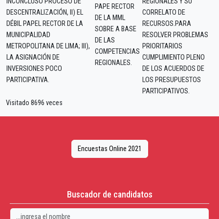
INCONCLUSO PROCESO DE
REGIONALES Y SU
PAPE RECTOR
DESCENTRALIZACIÓN, II) EL
CORRELATO DE
DE LA MML
DÉBIL PAPEL RECTOR DE LA
RECURSOS.PARA
SOBRE A BASE
MUNICIPALIDAD
RESOLVER PROBLEMAS
DE LAS
METROPOLITANA DE LIMA; III),
PRIORITARIOS
COMPETENCIAS
LA ASIGNACIÓN DE
CUMPLIMIENTO PLENO
REGIONALES.
INVERSIONES POCO
DE LOS ACUERDOS DE
PARTICIPATIVA.
LOS PRESUPUESTOS
PARTICIPATIVOS.
Visitado 8696 veces
Encuestas Online 2021
Buscador de candidatos