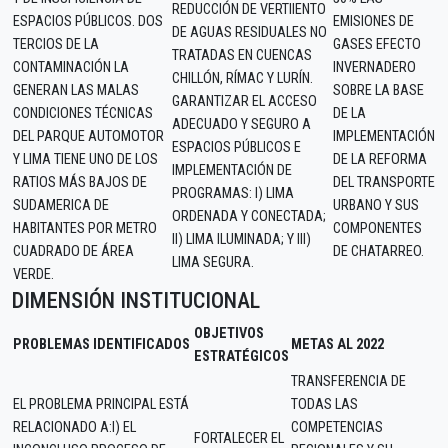
REDUCCIÓN DE VERTIIENTO
ESPACIOS PÚBLICOS. DOS
EMISIONES DE
DE AGUAS RESIDUALES NO
TERCIOS DE LA
GASES EFECTO
TRATADAS EN CUENCAS
CONTAMINACIÓN LA
INVERNADERO
CHILLÓN, RÍMAC Y LURÍN.
GENERAN LAS MALAS
SOBRE LA BASE
GARANTIZAR EL ACCESO
CONDICIONES TÉCNICAS
DE LA
ADECUADO Y SEGURO A
DEL PARQUE AUTOMOTOR
IMPLEMENTACIÓN
ESPACIOS PÚBLICOS E
Y LIMA TIENE UNO DE LOS
DE LA REFORMA
IMPLEMENTACIÓN DE
RATIOS MÁS BAJOS DE
DEL TRANSPORTE
PROGRAMAS: I) LIMA
SUDAMERICA DE
URBANO Y SUS
ORDENADA Y CONECTADA;
HABITANTES POR METRO
COMPONENTES
II) LIMA ILUMINADA; Y III)
CUADRADO DE ÁREA
DE CHATARREO.
LIMA SEGURA.
VERDE.
DIMENSIÓN INSTITUCIONAL
OBJETIVOS
PROBLEMAS IDENTIFICADOS
METAS AL 2022
ESTRATÉGICOS
TRANSFERENCIA DE
EL PROBLEMA PRINCIPAL ESTÁ
TODAS LAS
RELACIONADO A:I) EL
COMPETENCIAS
FORTALECER EL