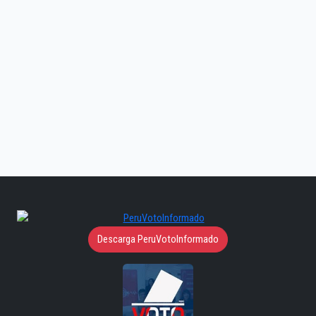
Descarga PeruVotoInformado