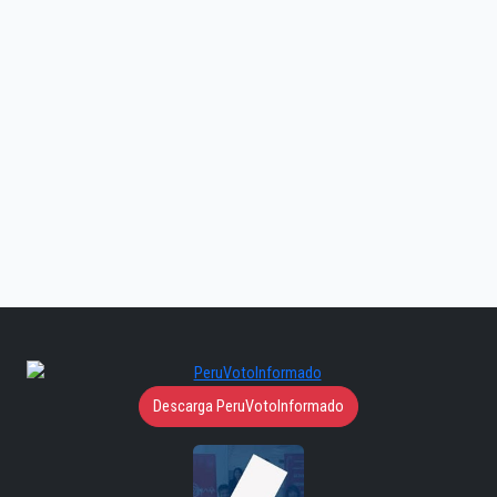
Descarga PeruVotoInformado