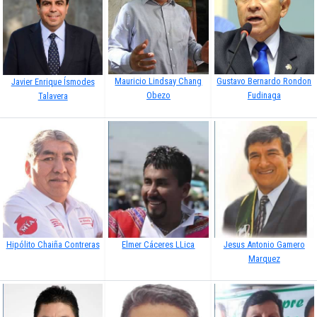
Mauricio Lindsay Chang
Gustavo Bernardo Rondon
Javier Enrique Ísmodes
Obezo
Fudinaga
Talavera
Hipólito Chaiña Contreras
Elmer Cáceres LLica
Jesus Antonio Gamero
Marquez