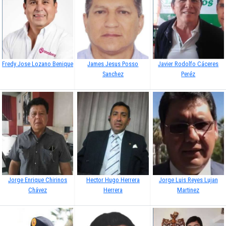
Fredy Jose Lozano Benique
James Jesus Posso
Javier Rodolfo Cáceres
Sanchez
Peréz
Jorge Enrique Chirinos
Hector Hugo Herrera
Jorge Luis Reyes Lujan
Chávez
Herrera
Martinez