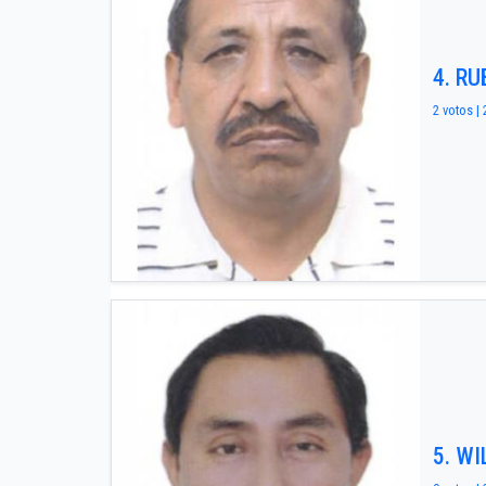
4. R
2 votos | 
5. W