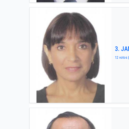
3. J
12 votos |