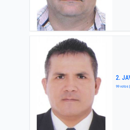
2. J
99 votos |