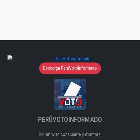
Descarga PeruVotoInformado
PERÚVOTOINFORMADO
Por un voto consciente ¡infórmate!