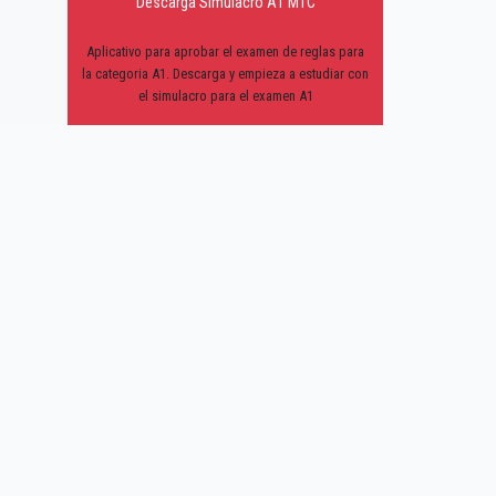
Descarga Simulacro A1 MTC
Aplicativo para aprobar el examen de reglas para
la categoria A1. Descarga y empieza a estudiar con
el simulacro para el examen A1