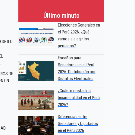
Último minuto
Elecciones Generales en
el Perú 2026: ¿Qué
vamos a elegir los
DE ILO.
peruanos?
EL
Escaños para
.
Senadores en el Perú
2026: Distribución por
RIOS DE
Distritos Electorales
EN UN
¿Cuánto costará la
bicameralidad en el Perú
2026?
Diferencias entre
Senadores y Diputados
DAD
en el Perú 2026