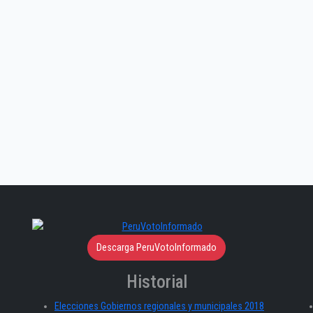
Descarga PeruVotoInformado
Historial
Elecciones Gobiernos regionales y municipales 2018