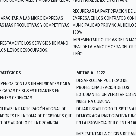
NTOS COMERCIALES Y MICRO EMPRESAS.
PROVINCIAL DE ILO EN UN 100%.
RECUPERAR LA PARTICIPACIÓN DE 
CAPACITAR A LAS MICRO EMPRESAS
EMPRESA EN LOS CONTRATOS CON 
S MAS PRODUCTIVAS Y COMPETITIVAS.
MUNICIPALIDAD PROVINCIAL DE ILO 
100%
IMPLEMENTAR POLITICAS DE UN MA
RECTAMENTE LOS SERVICIOS DE MANO
REAL DE LA MANO DE OBRA DEL CI
LOS ILEÑOS DESOCUPADOS.
ILEÑO.
TRATÉGICOS
METAS AL 2022
DESARROLLAR POLITICAS DE
VENIOS CON LAS UNIVERSIDADES PARA
PROFESIONALIZACIÓN DE LOS
FICADAS DE SUS ESTUDIANTES EN
ESTUDIANTES UNIVERSITARIOS E
ENTES GERENCIAS.
NUESTRA COMUNA.
ILITAR LA PARTICIPACIÓN VECINAL DE
DEJAR ESTABLECIDO EL SISTEMA 
DORES EN LA TOMA DE DECISIONES QUE
DEMOCRACIA PARTICIPATIVA E IN
 DESARROLLO DE LA PROVINCIA.
EN LA PROVINCIA DE ILO EN UN 10
IMPLEMENTAR LA OFICINA DE BA