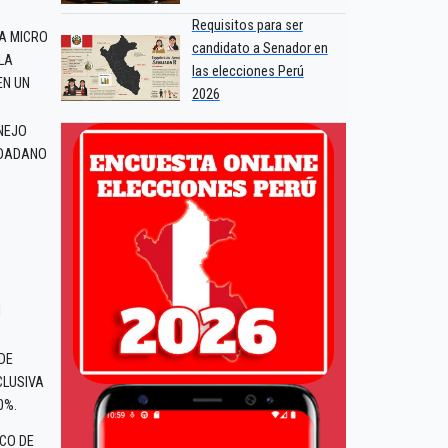
Requisitos para ser
LA MICRO
candidato a Senador en
LA
las elecciones Perú
EN UN
2026
NEJO
UDADANO
N
DE
CLUSIVA
0%.
NCO DE