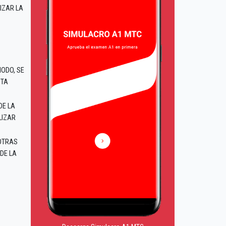
IZAR LA
IODO, SE
STA
DE LA
LIZAR
OTRAS
DE LA