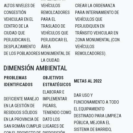
ALTOS NIVELES DE
VEHÍCULOS
CREAR LA ORDENANZA
CONGESTIÓN
REMOLCADORES
PARA INTERNAMIENTO DE
VEHICULAR EN EL
PARA EL
VEHÍCULOS QUE
CENTRO DE LA
TRASLADO DE
PERJUDIQUEN EN
CIUDAD QUE
VEHÍCULOS QUE
TRÁNSITO VEHICULAR EN
PERJUDICAN EL
PERJUDICAR EL
ZONA MONUMENTAL.(CON
DESPLAZAMIENTO
ÁREA
VEHÍCULOS
DE LOS POBLADORES
MONUMENTAL DE
REMOLCADORES).
LA CIUDAD.
DIMENSIÓN AMBIENTAL
PROBLEMAS
OBJETIVOS
METAS AL 2022
IDENTIFICADOS
ESTRATÉGICOS
ELABORAR E
DAR USO Y
DEFICIENTE MANEJO
IMPLEMENTAR
FUNCIONAMIENTO A TODO
EN LA GESTIÓN DE
PIGARS,
EL EQUIPAMIENTO
RESIDUOS SÓLIDOS
TENIENDO COMO
DESTINADO PARA LIMPIEZA
EN LA PROVINCIA DE
DATO LOS
PÚBLICA, MEJORA EL
SAN ROMÁN CUMPLIR
LUGARES DE
SISTEMA DE BARRIDO,