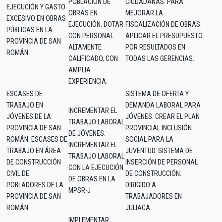
POBLACIÓN DE
CIUDADANAS. PARA
EJECUCIÓN Y GASTO
OBRAS EN
MEJORAR LA
EXCESIVO EN OBRAS
EJECUCIÓN. DOTAR
FISCALIZACIÓN DE OBRAS.
PÚBLICAS EN LA
CON PERSONAL
APLICAR EL PRESUPUESTO
PROVINCIA DE SAN
ALTAMENTE
POR RESULTADOS EN
ROMÁN.
CALIFICADO, CON
TODAS LAS GERENCIAS.
AMPLIA
EXPERIENCIA.
ESCASES DE
SISTEMA DE OFERTA Y
TRABAJO EN
DEMANDA LABORAL PARA
INCREMENTAR EL
JÓVENES DE LA
JÓVENES. CREAR EL PLAN
TRABAJO LABORAL
PROVINCIA DE SAN
PROVINCIAL INCLUSIÓN
DE JÓVENES.
ROMÁN. ESCASES DE
SOCIAL PARA LA
INCREMENTAR EL
TRABAJO EN ÁREA
JUVENTUD. SISTEMA DE
TRABAJO LABORAL
DE CONSTRUCCIÓN
INSERCIÓN DE PERSONAL
CON LA EJECUCIÓN
CIVIL DE
DE CONSTRUCCIÓN.
DE OBRAS EN LA
POBLADORES DE LA
DIRIGIDO A
MPSR-J
PROVINCIA DE SAN
TRABAJADORES EN
ROMÁN.
JULIACA.
IMPLEMENTAR