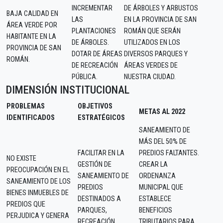
INCREMENTAR
DE ÁRBOLES Y ARBUSTOS
BAJA CALIDAD EN
LAS
EN LA PROVINCIA DE SAN
ÁREA VERDE POR
PLANTACIONES
ROMÁN QUE SERÁN
HABITANTE EN LA
DE ÁRBOLES.
UTILIZADOS EN LOS
PROVINCIA DE SAN
DOTAR DE ÁREAS
DIVERSOS PARQUES Y
ROMÁN.
DE RECREACIÓN
ÁREAS VERDES DE
PÚBLICA.
NUESTRA CIUDAD.
DIMENSIÓN INSTITUCIONAL
PROBLEMAS
OBJETIVOS
METAS AL 2022
IDENTIFICADOS
ESTRATÉGICOS
SANEAMIENTO DE
MÁS DEL 50% DE
FACILITAR EN LA
PREDIOS FALTANTES.
NO EXISTE
GESTIÓN DE
CREAR LA
PREOCUPACIÓN EN EL
SANEAMIENTO DE
ORDENANZA
SANEAMIENTO DE LOS
PREDIOS
MUNICIPAL QUE
BIENES INMUEBLES DE
DESTINADOS A
ESTABLECE
PREDIOS QUE
PARQUES,
BENEFICIOS
PERJUDICA Y GENERA
RECREACIÓN,
TRIBUTARIOS PARA