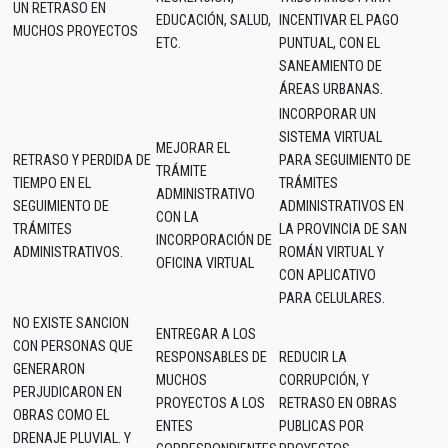
UN RETRASO EN
EDUCACIÓN, SALUD,
INCENTIVAR EL PAGO
MUCHOS PROYECTOS
ETC.
PUNTUAL, CON EL
SANEAMIENTO DE
ÁREAS URBANAS.
INCORPORAR UN
SISTEMA VIRTUAL
MEJORAR EL
RETRASO Y PERDIDA DE
PARA SEGUIMIENTO DE
TRÁMITE
TIEMPO EN EL
TRÁMITES
ADMINISTRATIVO
SEGUIMIENTO DE
ADMINISTRATIVOS EN
CON LA
TRÁMITES
LA PROVINCIA DE SAN
INCORPORACIÓN DE
ADMINISTRATIVOS.
ROMÁN VIRTUAL Y
OFICINA VIRTUAL
CON APLICATIVO
PARA CELULARES.
NO EXISTE SANCION
ENTREGAR A LOS
CON PERSONAS QUE
RESPONSABLES DE
REDUCIR LA
GENERARON
MUCHOS
CORRUPCIÓN, Y
PERJUDICARON EN
PROYECTOS A LOS
RETRASO EN OBRAS
OBRAS COMO EL
ENTES
PUBLICAS POR
DRENAJE PLUVIAL. Y