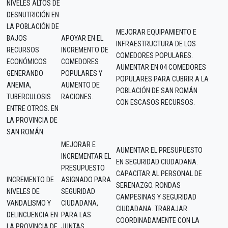
NIVELES ALTOS DE
DESNUTRICIÓN EN
LA POBLACIÓN DE
MEJORAR EQUIPAMIENTO E
BAJOS
APOYAR EN EL
INFRAESTRUCTURA DE LOS
RECURSOS
INCREMENTO DE
COMEDORES POPULARES.
ECONÓMICOS
COMEDORES
AUMENTAR EN 04 COMEDORES
GENERANDO
POPULARES Y
POPULARES PARA CUBRIR A LA
ANEMIA,
AUMENTO DE
POBLACIÓN DE SAN ROMÁN
TUBERCULOSIS
RACIONES.
CON ESCASOS RECURSOS.
ENTRE OTROS. EN
LA PROVINCIA DE
SAN ROMÁN.
MEJORAR E
AUMENTAR EL PRESUPUESTO
INCREMENTAR EL
EN SEGURIDAD CIUDADANA.
PRESUPUESTO
CAPACITAR AL PERSONAL DE
INCREMENTO DE
ASIGNADO PARA
SERENAZGO. RONDAS
NIVELES DE
SEGURIDAD
CAMPESINAS Y SEGURIDAD
VANDALISMO Y
CIUDADANA,
CIUDADANA. TRABAJAR
DELINCUENCIA EN
PARA LAS
COORDINADAMENTE CON LA
LA PROVINCIA DE
JUNTAS