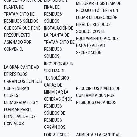
CON EL PROYECTO DE
DISPOSICIÓN
MEJORAR EL SISTEMA DE
PLANTA DE
FINAL DE
RECOJO. ETC. TENER UN
TRATAMIENTO DE
RESIDUOS
LUGAR DE DISPOSICIÓN
RESIDUOS SÓLIDOS
SÓLIDOS.
FINAL DE RESIDUOS
QUE ESTÁ QUE TIENE
INSTALACIÓN DE
SÓLIDOS CON EL
PRESUPUESTO
LA PLANTA DE
EQUIPAMIENTO ACORDE,
ASIGNADO POR
TRATAMIENTO DE
PARA REALIZAR
CONVENIO.
RESIDUOS
SEGREGACIÓN.
SÓLIDOS.
INCORPORAR UN
LA GRAN CANTIDAD
SISTEMA DE
DE RESIDUOS
TECNOLÓGICO
ORGÁNICOS SON LOS
CAPAZ DE
QUE GENERAN
REDUCIR LOS NIVELES DE
MINIMIZAR LA
OLORES
CONTAMINACIÓN POR
GENERACIÓN DE
DESAGRADABLES Y
RESIDUOS ORGÁNICOS.
RESIDUOS
FORMAN PARTE
SÓLIDOS DE
PRINCIPAL DE LOS
RESIDUOS
LIXIVIADOS.
ORGÁNICOS.
FORTALECER E
AUMENTAR LA CANTIDAD