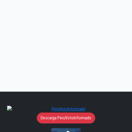
Descarga PeruVotoInformado