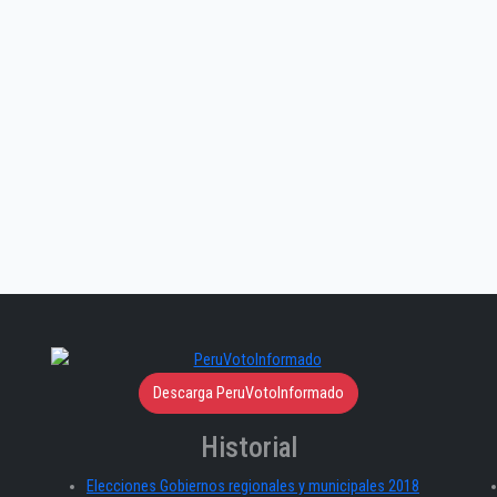
Descarga PeruVotoInformado
Historial
Elecciones Gobiernos regionales y municipales 2018