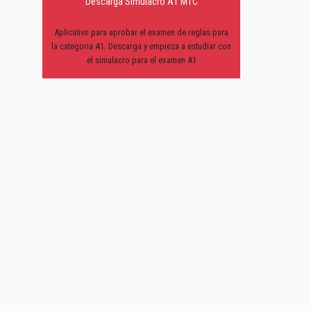
Descarga Simulacro A1 MTC
Aplicativo para aprobar el examen de reglas para
la categoria A1. Descarga y empieza a estudiar con
el simulacro para el examen A1