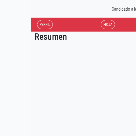
Candidado a l
PERFIL
HOJA
Resumen
--