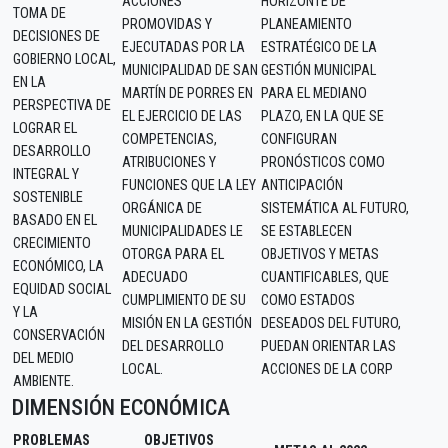
ACCIONES
HORIZONTE DE
TOMA DE
PROMOVIDAS Y
PLANEAMIENTO
DECISIONES DE
EJECUTADAS POR LA
ESTRATÉGICO DE LA
GOBIERNO LOCAL,
MUNICIPALIDAD DE SAN
GESTIÓN MUNICIPAL
EN LA
MARTÍN DE PORRES EN
PARA EL MEDIANO
PERSPECTIVA DE
EL EJERCICIO DE LAS
PLAZO, EN LA QUE SE
LOGRAR EL
COMPETENCIAS,
CONFIGURAN
DESARROLLO
ATRIBUCIONES Y
PRONÓSTICOS COMO
INTEGRAL Y
FUNCIONES QUE LA LEY
ANTICIPACIÓN
SOSTENIBLE
ORGÁNICA DE
SISTEMÁTICA AL FUTURO,
BASADO EN EL
MUNICIPALIDADES LE
SE ESTABLECEN
CRECIMIENTO
OTORGA PARA EL
OBJETIVOS Y METAS
ECONÓMICO, LA
ADECUADO
CUANTIFICABLES, QUE
EQUIDAD SOCIAL
CUMPLIMIENTO DE SU
COMO ESTADOS
Y LA
MISIÓN EN LA GESTIÓN
DESEADOS DEL FUTURO,
CONSERVACIÓN
DEL DESARROLLO
PUEDAN ORIENTAR LAS
DEL MEDIO
LOCAL.
ACCIONES DE LA CORP
AMBIENTE.
DIMENSIÓN ECONÓMICA
PROBLEMAS
OBJETIVOS