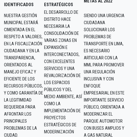
METAS AL 2022
IDENTIFICADOS
ESTRATÉGICOS
EL DESARROLLO DE
NUESTRA GESTIÓN
SIENDO UNA URGENCIA
DISTRITO HACE
MUNICIPAL ESTARÁ
CIUDADANA
NECESARIA LA
CIMENTADA EN EL
SOLUCIONAR LOS
CONSOLIDACIÓN DE
RESPETO A VALORES,
PROBLEMAS DE
VARIAS ZONAS EN
EN LA FISCALIZACIÓN
TRANSPORTE EN LIMA,
EXPANSIÓN E
CIUDADANA Y EN LA
ES NECESARIO
INTERCONECTADOS,
TRANSPARENCIA,
ARTICULAR CON LA
CON EXCELENTES
ORIENTADOS AL
MML PARA PROMOVER
SERVICIOS Y UNA
MANEJO EFICAZ Y
UNA REGULACIÓN
REVALORIZACIÓN DE
EFICIENTE DE LOS
INCLUSIVA Y CON
LOS ESPACIOS
RECURSOS PÚBLICOS,
ENFOQUE
PÚBLICOS Y DEL
Y COMO GARANTÍA DE
EMPRESARIAL EN ESTE
MEDIO AMBIENTE, ASÍ
LA LEGITIMIDAD
IMPORTANTE SERVICIO
COMO LA
REQUERIDA PARA
PÚBLICO, ORIENTADA A
IMPLEMENTACIÓN DE
AFRONTAR LOS
MODERNIZAR EL
PROYECTOS
PRINCIPALES
PARQUE AUTOMOTOR
ESTRATÉGICOS DE
PROBLEMAS DE LA
CON BUSES AMPLIOS Y
MODERNIZACIÓN
CIUDAD.
A GAS NATURAL