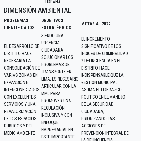
URBANA,
DIMENSIÓN AMBIENTAL
PROBLEMAS
OBJETIVOS
METAS AL 2022
IDENTIFICADOS
ESTRATÉGICOS
SIENDO UNA
EL INCREMENTO
URGENCIA
EL DESARROLLO DE
SIGNIFICATIVO DE LOS
CIUDADANA
DISTRITO HACE
ÍNDICES DE CRIMINALIDAD
SOLUCIONAR LOS
NECESARIA LA
Y DELINCUENCIA EN EL
PROBLEMAS DE
CONSOLIDACIÓN DE
DISTRITO, HACE
TRANSPORTE EN
VARIAS ZONAS EN
INDISPENSABLE QUE LA
LIMA, ES NECESARIO
EXPANSIÓN E
GESTIÓN MUNICIPAL
ARTICULAR CON LA
INTERCONECTADOS,
ASUMA EL LIDERAZGO
MML PARA
CON EXCELENTES
POLÍTICO EN EL MANEJO
PROMOVER UNA
SERVICIOS Y UNA
DE LA SEGURIDAD
REGULACIÓN
REVALORIZACIÓN
CIUDADANA,
INCLUSIVA Y CON
DE LOS ESPACIOS
PRIORIZANDO LAS
ENFOQUE
PÚBLICOS Y DEL
ACCIONES DE
EMPRESARIAL EN
MEDIO AMBIENTE
PREVENCIÓN INTEGRAL DE
ESTE IMPORTANTE
LA DELINCUENCIA