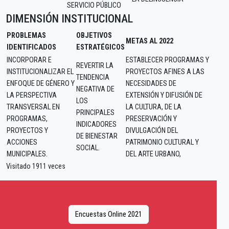
SERVICIO PÚBLICO
DIMENSIÓN INSTITUCIONAL
PROBLEMAS
OBJETIVOS
METAS AL 2022
IDENTIFICADOS
ESTRATÉGICOS
INCORPORAR E
ESTABLECER PROGRAMAS Y
REVERTIR LA
INSTITUCIONALIZAR EL
PROYECTOS AFINES A LAS
TENDENCIA
ENFOQUE DE GÉNERO Y
NECESIDADES DE
NEGATIVA DE
LA PERSPECTIVA
EXTENSIÓN Y DIFUSIÓN DE
LOS
TRANSVERSAL EN
LA CULTURA, DE LA
PRINCIPALES
PROGRAMAS,
PRESERVACIÓN Y
INDICADORES
PROYECTOS Y
DIVULGACIÓN DEL
DE BIENESTAR
ACCIONES
PATRIMONIO CULTURAL Y
SOCIAL.
MUNICIPALES.
DEL ARTE URBANO,
Visitado 1911 veces
Encuestas Online 2021