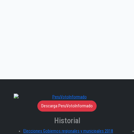
Descarga PeruVotoInformado
Historial
Elecciones Gobiernos regionales y municipales 2018