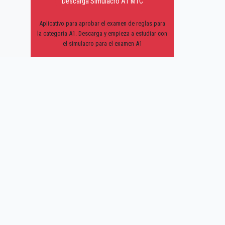
Descarga Simulacro A1 MTC
Aplicativo para aprobar el examen de reglas para
la categoria A1. Descarga y empieza a estudiar con
el simulacro para el examen A1