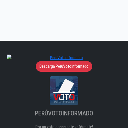
Descarga PeruVotoInformado
PERÚVOTOINFORMADO
Por un voto consciente ¡infórmate!