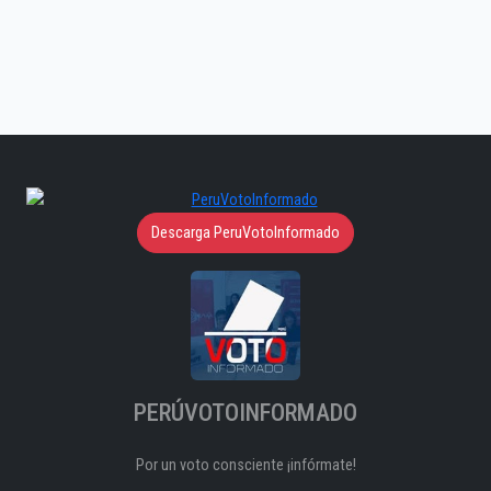
Descarga PeruVotoInformado
PERÚVOTOINFORMADO
Por un voto consciente ¡infórmate!