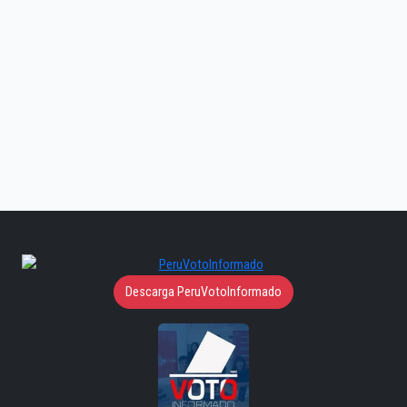
Descarga PeruVotoInformado