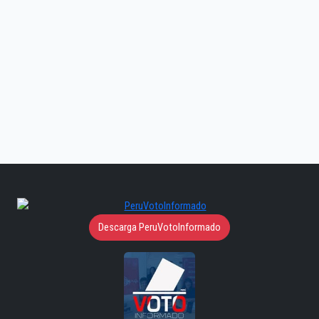
Descarga PeruVotoInformado