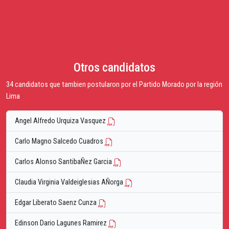
Otros candidatos
34 candidatos que tambien postularon por el Partido Morado por la región
Lima
Angel Alfredo Urquiza Vasquez
Carlo Magno Salcedo Cuadros
Carlos Alonso SantibaÑez Garcia
Claudia Virginia Valdeiglesias AÑorga
Edgar Liberato Saenz Cunza
Edinson Dario Lagunes Ramirez