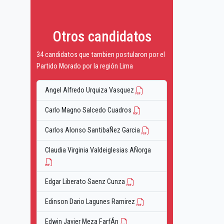
Otros candidatos
34 candidatos que tambien postularon por el
Partido Morado por la región Lima
Angel Alfredo Urquiza Vasquez
Carlo Magno Salcedo Cuadros
Carlos Alonso SantibaÑez Garcia
Claudia Virginia Valdeiglesias AÑorga
Edgar Liberato Saenz Cunza
Edinson Dario Lagunes Ramirez
Edwin Javier Meza FarfÁn