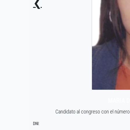
❮
MARIA D
Candidato al congreso con el númer
DNI: