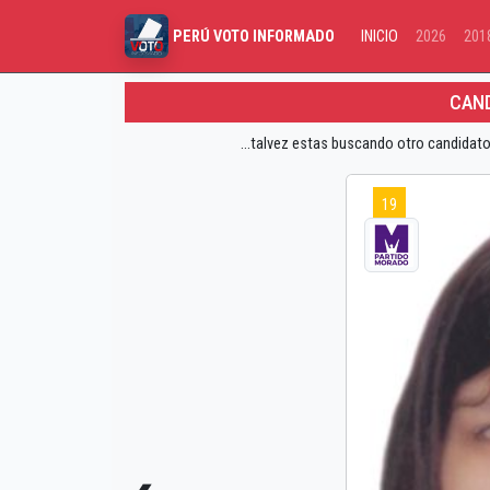
INICIO
2026
201
PERÚ VOTO INFORMADO
CAND
...talvez estas buscando otro candidato
19