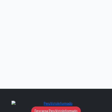
Descarga PeruVotoInformado