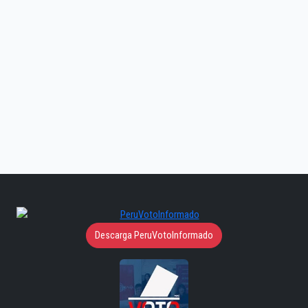
Descarga PeruVotoInformado