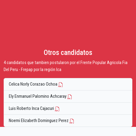
Otros candidatos
4 candidatos que tambien postularon por el Frente Popular Agricola Fia
Del Peru - Frepap por la región Ica
Celica Norly Corazao Ochoa
Ely Enmanuel Palomino Achcaray
Luis Roberto Inca Cajacuri
Noemi Elizabeth Dominguez Perez