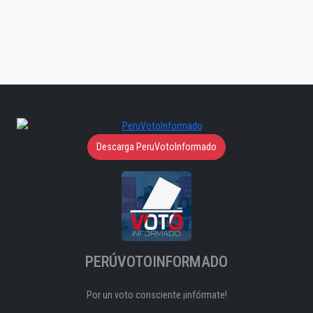
Descarga PeruVotoInformado
PERÚVOTOINFORMADO
Por un voto consciente ¡infórmate!