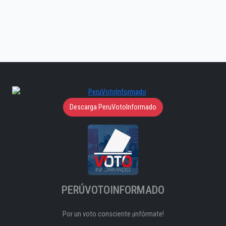
Descarga PeruVotoInformado
PERÚVOTOINFORMADO
Por un voto consciente ¡infórmate!