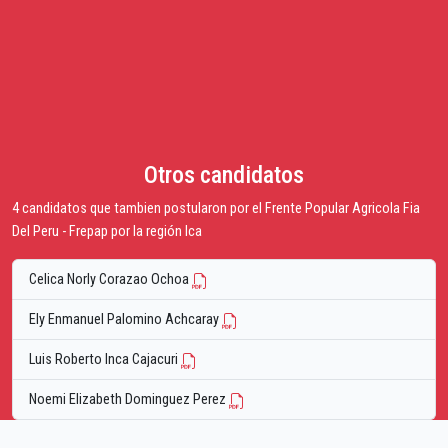
Otros candidatos
4 candidatos que tambien postularon por el Frente Popular Agricola Fia
Del Peru - Frepap por la región Ica
Celica Norly Corazao Ochoa
Ely Enmanuel Palomino Achcaray
Luis Roberto Inca Cajacuri
Noemi Elizabeth Dominguez Perez