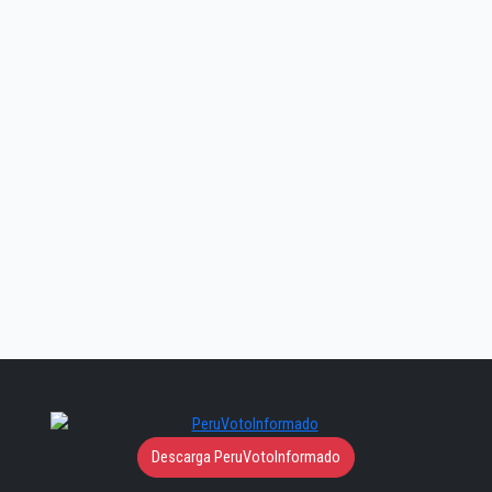
Descarga PeruVotoInformado