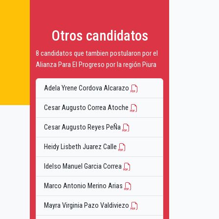
Otros candidatos
8 candidatos que tambien postularon por el
Alianza Para El Progreso por la región Piura
Adela Yrene Cordova Alcarazo
Cesar Augusto Correa Atoche
Cesar Augusto Reyes PeÑa
Heidy Lisbeth Juarez Calle
Idelso Manuel Garcia Correa
Marco Antonio Merino Arias
Mayra Virginia Pazo Valdiviezo