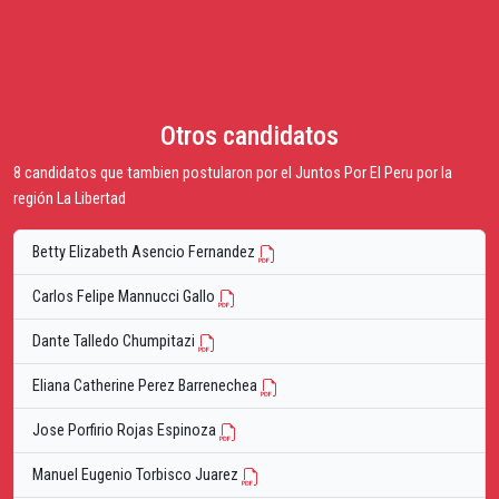
Otros candidatos
8 candidatos que tambien postularon por el Juntos Por El Peru por la
región La Libertad
Betty Elizabeth Asencio Fernandez
Carlos Felipe Mannucci Gallo
Dante Talledo Chumpitazi
Eliana Catherine Perez Barrenechea
Jose Porfirio Rojas Espinoza
Manuel Eugenio Torbisco Juarez