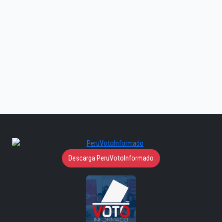
Descarga PeruVotoInformado