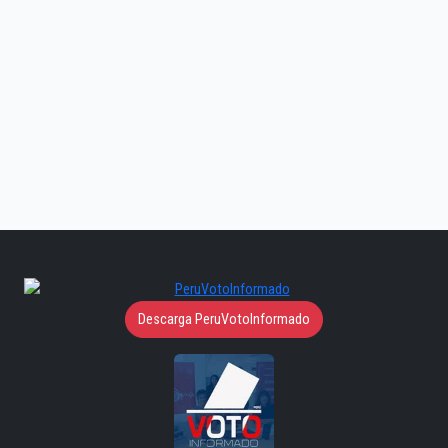
Descarga PeruVotoInformado