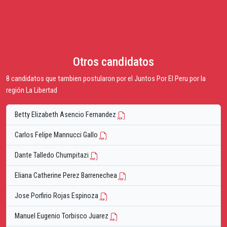
Otros candidatos
8 candidatos que tambien postularon por el Juntos Por El Peru por la
región La Libertad
Betty Elizabeth Asencio Fernandez
Carlos Felipe Mannucci Gallo
Dante Talledo Chumpitazi
Eliana Catherine Perez Barrenechea
Jose Porfirio Rojas Espinoza
Manuel Eugenio Torbisco Juarez